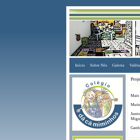
Início
Sobre Nós
Galeria
Valên
Proj
Mais 
Muito
Junto
Migue
Ganh