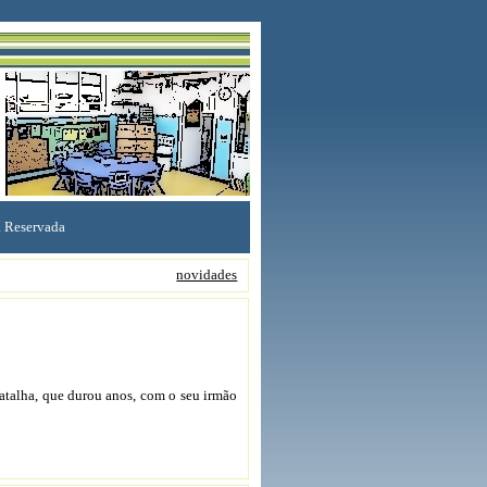
 Reservada
novidades
atalha, que durou anos, com o seu irmão