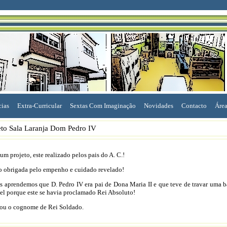
cias
Extra-Curricular
Sextas Com Imaginação
Novidades
Contacto
Área
eto Sala Laranja Dom Pedro IV
um projeto, este realizado pelos pais do A. C.!
 obrigada pelo empenho e cuidado revelado!
s aprendemos que D. Pedro IV era pai de Dona Maria II e que teve de travar uma b
l porque este se havia proclamado Rei Absoluto!
ou o cognome de Rei Soldado.