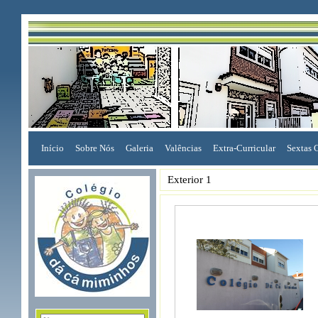
Início
Sobre Nós
Galeria
Valências
Extra-Curricular
Sextas 
Exterior 1