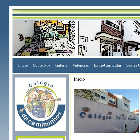
Início
Sobre Nós
Galeria
Valências
Extra-Curricular
Sextas 
Inicio