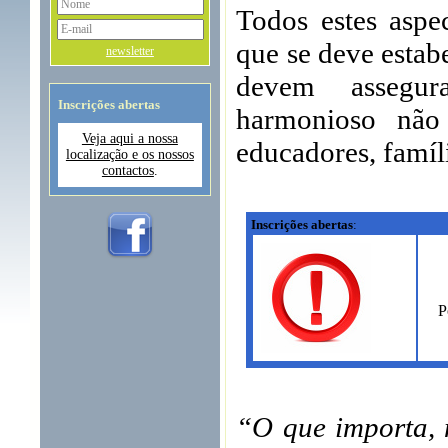
Todos estes aspe
que se deve estab
newsletter
devem assegur
Inscrições abertas
harmonioso não
Veja aqui a nossa
educadores, famíli
localização e os nossos
contactos
.
Inscrições abertas
:
P
“O que importa, 