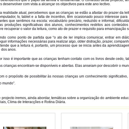
s desenvolver com vista a alcançar os objectivos para este ano lectivo.
 realidade atual, percebemos que as crianças se estão a afastar do prazer da le
mputador, tv, tablet e a falta de incentivo, têm ocasionado pouco interesse para
ntes que sentimos na escola: vocabulário precário, reduzido e informal, dificuld
s produções significativas dos alunos, conhecimentos restritos aos conteúdo
re recuperar o valor da leitura, como ato de prazer e requisito para emancipação 
do como ponto de partida que “o ato de ler implica comunicar, entrar em diálog
guir informações necessárias para realizar algo, obter distração, prazer, companh
tende que a leitura é, portanto, um processo que se inicia antes da aprendizag
o dos anos.
or isso é importante que as crianças tenham contato com os livros desde cedo, ta
As crianças encontram-se disponíveis e abertas. Elas anseiam por descobrir o mun
om o propósito de possibilitar às nossas crianças um conhecimento significativo,
 o mundo”.
 projecto iremos, ainda abordar, temáticas sobre a organização do ambiente edu
iais, Clima de Interacções e Rotina Diária.