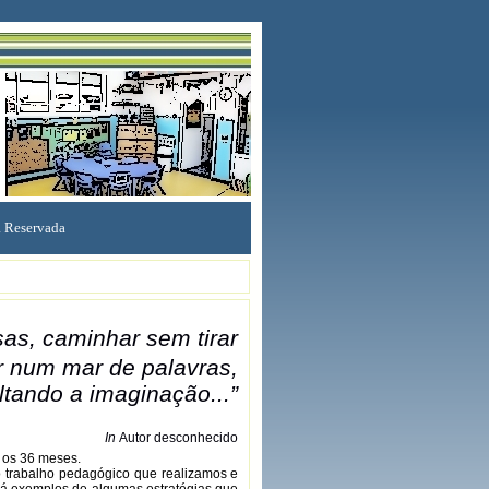
 Reservada
asas, caminhar sem tirar
r num mar de palavras,
ltando a imaginação...”
In
Autor desconhecido
 os 36 meses.
o trabalho pedagógico que realizamos e
rá exemplos de algumas estratégias que