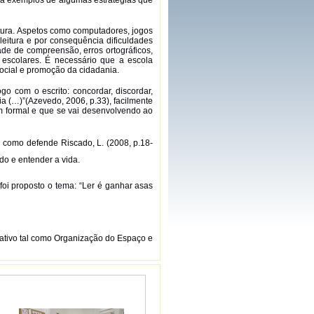
itura. Aspetos como computadores, jogos
 leitura e por consequência dificuldades
ade de compreensão, erros ortográficos,
s escolares. É necessário que a escola
social e promoção da cidadania.
o com o escrito: concordar, discordar,
ia (…)”(Azevedo, 2006, p.33), facilmente
em formal e que se vai desenvolvendo ao
l como defende Riscado, L. (2008, p.18-
do e entender a vida.
 foi proposto o tema: “Ler é ganhar asas
cativo tal como Organização do Espaço e