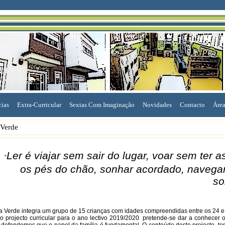
cias
Extra-Curricular
Sextas Com Imaginação
Novidades
Contacto
Área
 Verde
Ler é viajar sem sair do lugar, voar sem ter 
“
os pés do chão, sonhar acordado, navega
so
a Verde integra um grupo de 15 crianças com idades compreendidas entre os 24 e
 projecto curricular para o ano lectivo 2019/2020 pretende-se dar a conhecer 
defendemos que o papel da família é fundamental. O conteúdo deste projecto, te