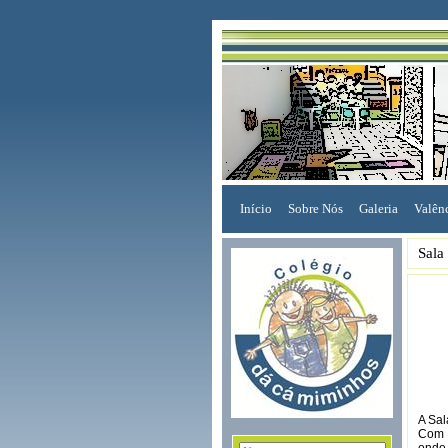
Início
Sobre Nós
Galeria
Valên
Sala
A Sal
Com o
onde 