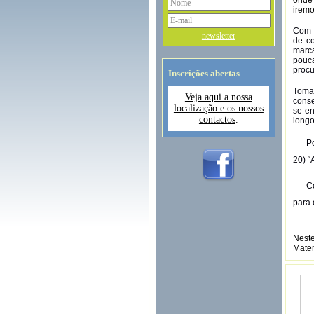
iremo
Com a
newsletter
de co
marca
pouca
procu
Inscrições abertas
Toman
Veja aqui a nossa
conse
localização e os nossos
se en
contactos
.
long
P
20) “
C
para
Neste
Mater