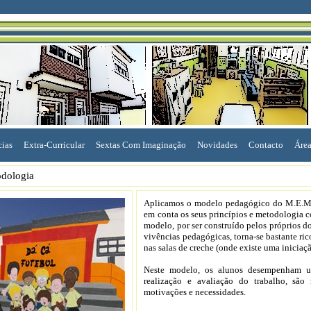
cias
Extra-Curricular
Sextas Com Imaginação
Novidades
Contacto
Área
dologia
Aplicamos o modelo pedagógico do M.E.M.
em conta os seus princípios e metodologia co
modelo, por ser construído pelos próprios doc
vivências pedagógicas, torna-se bastante ric
nas salas de creche (onde existe uma iniciaçã
Neste modelo, os alunos desempenham um
realização e avaliação do trabalho, são r
motivações e necessidades.