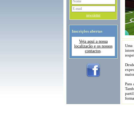
newsletter
Inscrições abertas
Veja aqui a nossa
Uma 
localização e os nossos
inter
contactos
.
respe
Desd
expec
maior
Para 
També
parti
forma