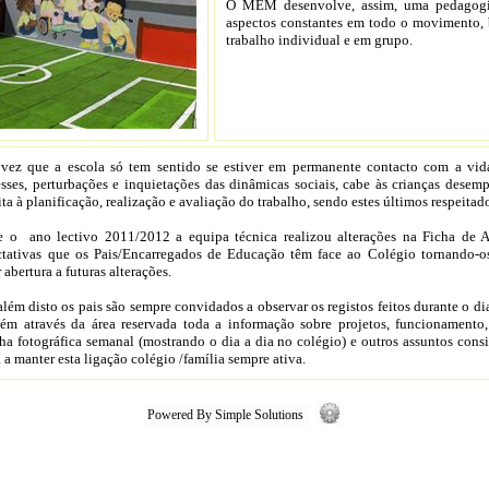
O MEM desenvolve, assim, uma pedagogi
aspectos constantes em todo o movimento, 
trabalho individual e em grupo.
vez que a escola só tem sentido se estiver em permanente contacto com a vida
esses, perturbações e inquietações das dinâmicas sociais, cabe às crianças des
ita à planificação, realização e avaliação do trabalho, sendo estes últimos respeitad
e o ano lectivo 2011/2012 a equipa técnica realizou alterações na Ficha de 
tativas que os Pais/Encarregados de Educação têm face ao Colégio tornando-o
 abertura a futuras alterações.
além disto os pais são sempre convidados a observar os registos feitos durante o d
m através da área reservada toda a informação sobre projetos, funcionamento
lha fotográfica semanal (mostrando o dia a dia no colégio) e outros assuntos cons
 a manter esta ligação colégio /família sempre ativa.
Powered By Simple Solutions