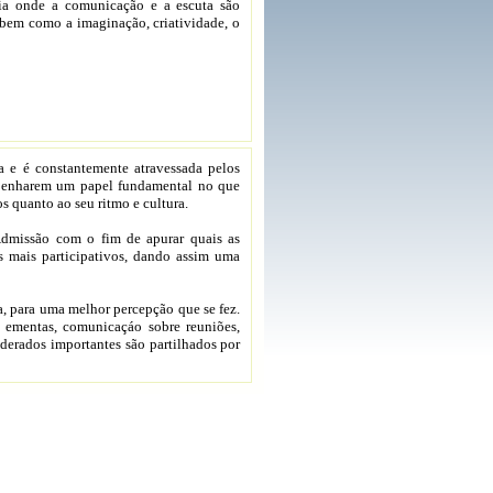
a onde a comunicação e a escuta são
bem como a imaginação, criatividade, o
 e é constantemente atravessada pelos
empenharem um papel fundamental no que
os quanto ao seu ritmo e cultura.
Admissão com o fim de apurar quais as
s mais participativos, dando assim uma
ia, para uma melhor percepção que se fez.
, ementas, comunicaçáo sobre reuniões,
iderados importantes são partilhados por