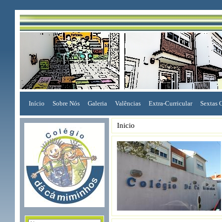
Início
Sobre Nós
Galeria
Valências
Extra-Curricular
Sextas 
Inicio