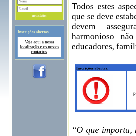
Todos estes aspe
que se deve estab
newsletter
devem assegur
Inscrições abertas
harmonioso não
Veja aqui a nossa
educadores, famíli
localização e os nossos
contactos
.
Inscrições abertas
:
P
“O que importa, 