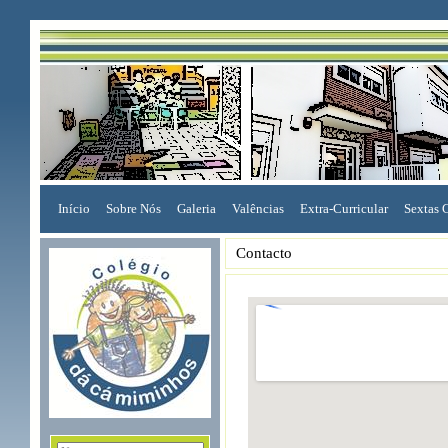
Início
Sobre Nós
Galeria
Valências
Extra-Curricular
Sextas 
Contacto