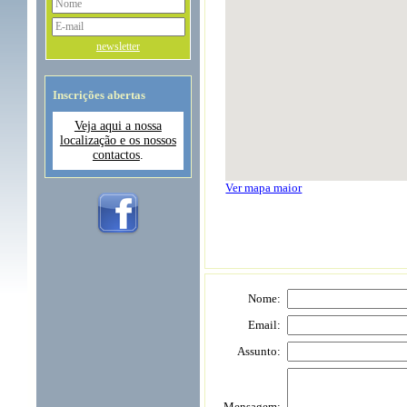
newsletter
Inscrições abertas
Veja aqui a nossa
localização e os nossos
contactos
.
Ver mapa maior
Nome:
Email:
Assunto:
Mensagem: